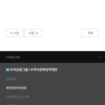
이전
다음
목록
Family Site
우리금융지주
우리은행
동양생명
이용약관
우리카드
개인정보처리방침
우리금융캐피탈
이메일무단수집거부