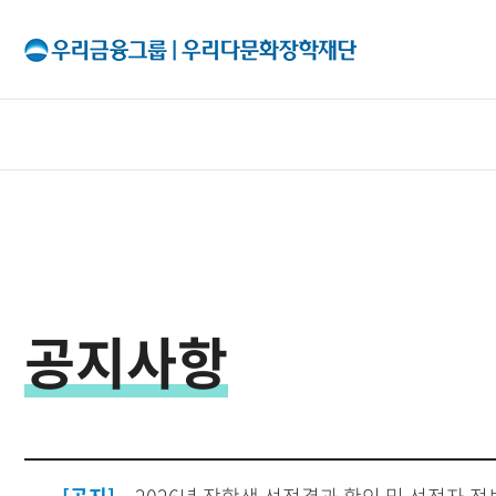
All Menu
재단소개
인사말
공지사항
출연기관
조직구성
이사회
투명경영