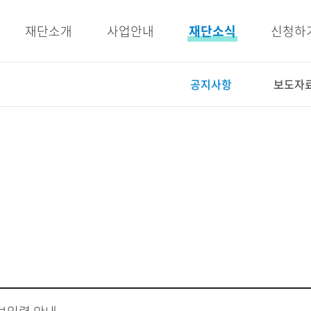
주메뉴 바로가기
본문 바로가기
재단소개
사업안내
재단소식
신청하
공지사항
보도자
사업안내
재단소식
인재양성사업
공지사항
교육지원사업
보도자료
복지지원사업
우리이야기
E-BOOK