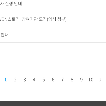
검사 진행 안내
 WON스토리' 참여기관 모집(양식 첨부)
 안내
1
2
3
4
5
6
7
8
9
10