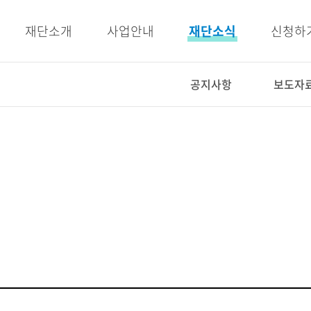
주메뉴 바로가기
본문 바로가기
재단소개
사업안내
재단소식
신청하
공지사항
보도자
사업안내
재단소식
인재양성사업
공지사항
교육지원사업
보도자료
복지지원사업
우리이야기
E-BOOK