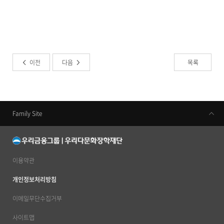
이전
다음
목록
Family Site
우리금융지주
우리은행
동양생명
이용약관
우리카드
개인정보처리방침
우리금융캐피탈
이메일무단수집거부
우리투자증권
사이트맵