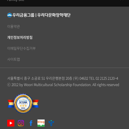
우리금융지주
우리은행
동양생명
이용약관
우리카드
개인정보처리방침
우리금융캐피탈
이메일무단수집거부
우리투자증권
사이트맵
ABL생명
서울특별시 중구 소공로 51 우리은행본점 20층 (우) 04632
TEL 02 2125 2120~4
우리자산신탁
ⓒ 2012 by Woori Multicultural Scholarship Foundation. All rights reserved
우리금융저축은행
우리자산운용
우리벤처파트너스
우리PE