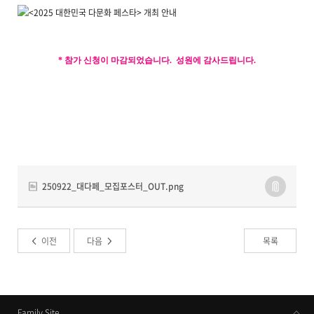
* 참가 신청이 마감되었습니다.
성원에 감사드립니다.
250922_대다페_모집포스터_OUT.png
이전
다음
목록
Family Site