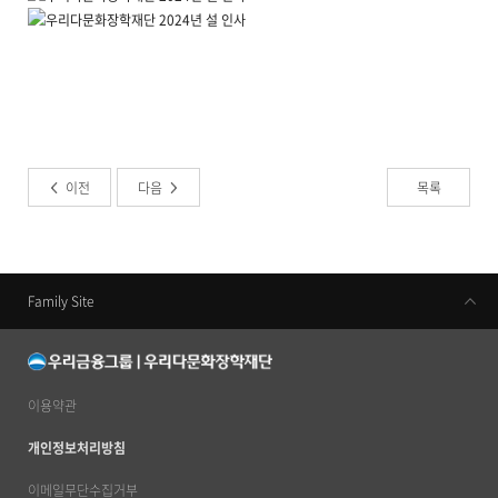
이전
다음
목록
Family Site
우리금융지주
우리은행
동양생명
이용약관
우리카드
개인정보처리방침
우리금융캐피탈
이메일무단수집거부