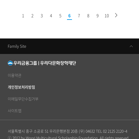
1
2
3
4
5
6
7
8
9
10
Family Site
우리금융지주
우리은행
동양생명
이용약관
우리카드
개인정보처리방침
우리금융캐피탈
이메일무단수집거부
우리투자증권
사이트맵
ABL생명
서울특별시 중구 소공로 51 우리은행본점 20층 (우) 04632
TEL 02 2125 2120~4
우리자산신탁
ⓒ 2012 by Woori Multicultural Scholarship Foundation. All rights reserved