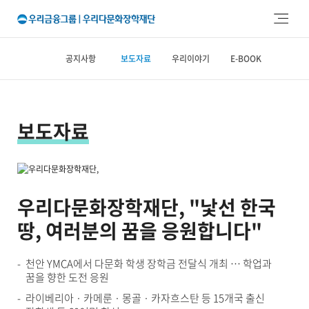
주메뉴 바로가기
본문 바로가기
공지사항
보도자료
우리이야기
E-BOOK
보도자료
우리다문화장학재단, "낯선 한국
땅, 여러분의 꿈을 응원합니다"
천안 YMCA에서 다문화 학생 장학금 전달식 개최 … 학업과
꿈을 향한 도전 응원
라이베리아 · 카메룬 · 몽골 · 카자흐스탄 등 15개국 출신