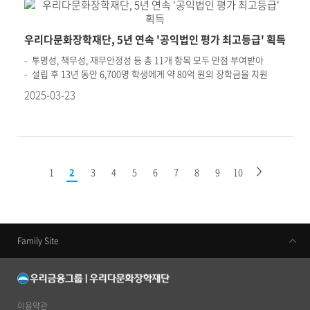
우리다문화장학재단, 5년 연속 '공익법인 평가 최고등급' 획득
투명성, 책무성, 재무안정성 등 총 11개 항목 모두 만점 부여받아
설립 후 13년 동안 6,700명 학생에게 약 80억 원의 장학금을 지원
2025-03-23
1
2
3
4
5
6
7
8
9
10
Family Site
우리금융지주
우리은행
동양생명
이용약관