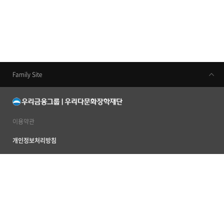
Family Site
우리금융지주
우리은행
동양생명
이용약관
우리카드
개인정보처리방침
우리금융캐피탈
이메일무단수집거부
우리투자증권
사이트맵
ABL생명
서울특별시 중구 소공로 51 우리은행본점 20층 (우) 04632
TEL 02 2125 2120~4
우리자산신탁
ⓒ 2012 by Woori Multicultural Scholarship Foundation. All rights reserved