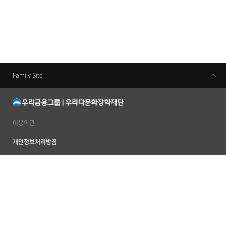
Family Site
우리금융지주
우리은행
동양생명
이용약관
우리카드
개인정보처리방침
우리금융캐피탈
이메일무단수집거부
우리투자증권
사이트맵
ABL생명
서울특별시 중구 소공로 51 우리은행본점 20층 (우) 04632
TEL 02 2125 2120~4
우리자산신탁
ⓒ 2012 by Woori Multicultural Scholarship Foundation. All rights reserved