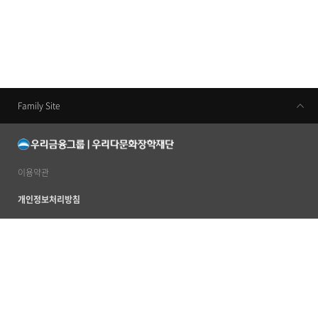
Family Site
우리금융지주
우리은행
동양생명
이용약관
우리카드
개인정보처리방침
우리금융캐피탈
이메일무단수집거부
우리투자증권
사이트맵
ABL생명
서울특별시 중구 소공로 51 우리은행본점 20층 (우) 04632
TEL 02 2125 2120~4
우리자산신탁
ⓒ 2012 by Woori Multicultural Scholarship Foundation. All rights reserved