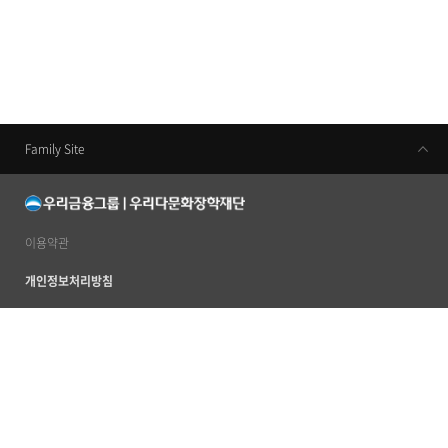
Family Site
우리금융지주
우리은행
동양생명
이용약관
우리카드
개인정보처리방침
우리금융캐피탈
이메일무단수집거부
우리투자증권
사이트맵
ABL생명
서울특별시 중구 소공로 51 우리은행본점 20층 (우) 04632
TEL 02 2125 2120~4
우리자산신탁
ⓒ 2012 by Woori Multicultural Scholarship Foundation. All rights reserved