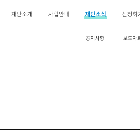
주메뉴 바로가기
본문 바로가기
재단소개
사업안내
재단소식
신청하
공지사항
보도자
사업안내
재단소식
인재양성사업
공지사항
교육지원사업
보도자료
복지지원사업
우리이야기
E-BOOK