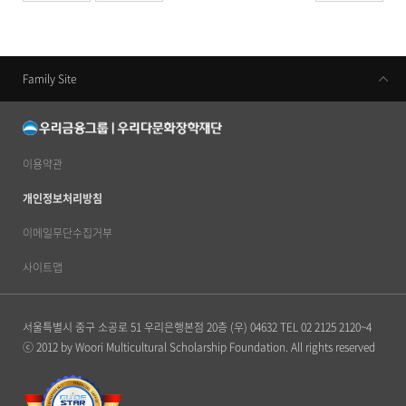
Family Site
우리금융지주
우리은행
동양생명
이용약관
우리카드
개인정보처리방침
우리금융캐피탈
이메일무단수집거부
우리투자증권
사이트맵
ABL생명
서울특별시 중구 소공로 51 우리은행본점 20층 (우) 04632
TEL 02 2125 2120~4
우리자산신탁
ⓒ 2012 by Woori Multicultural Scholarship Foundation. All rights reserved
우리금융저축은행