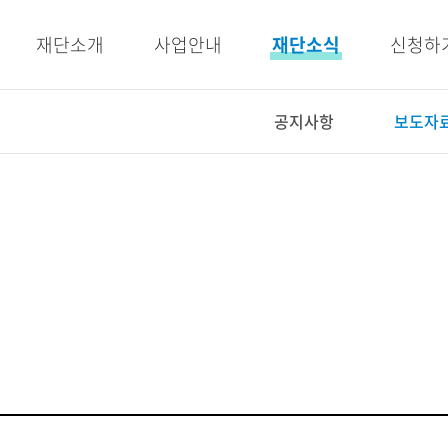
주메뉴 바로가기
본문 바로가기
재단소개
사업안내
재단소식
신청하
공지사항
보도자
사업안내
재단소식
인재양성사업
공지사항
교육지원사업
보도자료
복지지원사업
우리이야기
E-BOOK