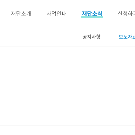
주메뉴 바로가기
본문 바로가기
재단소개
사업안내
재단소식
신청하
공지사항
보도자
사업안내
재단소식
인재양성사업
공지사항
교육지원사업
보도자료
복지지원사업
우리이야기
E-BOOK