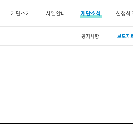
주메뉴 바로가기
본문 바로가기
재단소개
사업안내
재단소식
신청하
공지사항
보도자
사업안내
재단소식
인재양성사업
공지사항
교육지원사업
보도자료
복지지원사업
우리이야기
E-BOOK