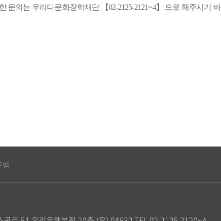
한 문의는 우리다문화장학재단
【
02-
2125-2121~4
】
으로 해주시기 
트맵
공로 51 우리은행본점 20층 (우) 04632
TEL 02 2125 2120~4