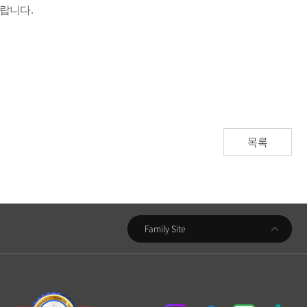
바랍니다
.
목록
우리금융지주
Family Site
우리은행
동양생명